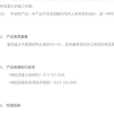
响混凝土的施工性能。
(3) 环保型产品：本产品不含亚硝酸钙等对人体有害的成分，是一种
2、
产品推荐掺量
掺混凝土中胶凝材料总量的3%~5%，具体掺量需结合工程实际情况
3、
产品检测执行标准
《钢筋混凝土阻锈剂》
JT/T 537-2018
《钢筋阻锈剂应用技术规程》
JGJ/T 192-2009
4、
性能指标