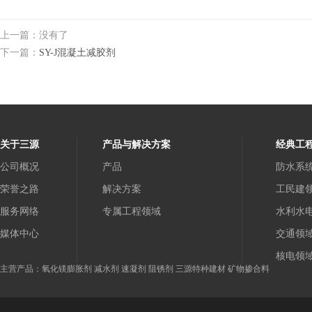
上一篇：没有了
下一篇：
SY-J混凝土减胶剂
关于三源
产品与解决方案
经典工
公司概况
产品
防水系
荣誉之路
解决方案
工民建
服务网络
专属工程领域
水利水
媒体中心
交通领
核电领
主营产品：氧化镁膨胀剂 减水剂 速凝剂 阻锈剂 三源特种建材 矿物掺合料