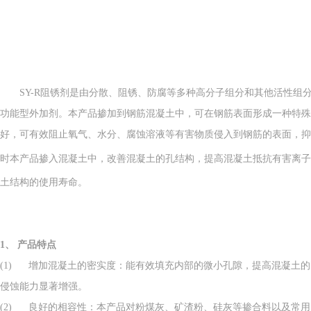
SY-R
阻锈剂是由分散、阻锈、防腐等多种高分子组分和其他活性组
功能型外加剂。本产品掺加到钢筋混凝土中，可在钢筋表面形成一种特殊
好，可有效阻止氧气、水分、腐蚀溶液等有害物质侵入到钢筋的表面，抑
时本产品掺入混凝土中，改善混凝土的孔结构，提高混凝土抵抗有害离子
土结构的使用寿命。
1、
产品特点
(1) 增加混凝土的密实度：能有效填充内部的微小孔隙，提高混凝土
侵蚀能力显著增强。
(2) 良好的相容性：本产品对粉煤灰、矿渣粉、硅灰等掺合料以及常