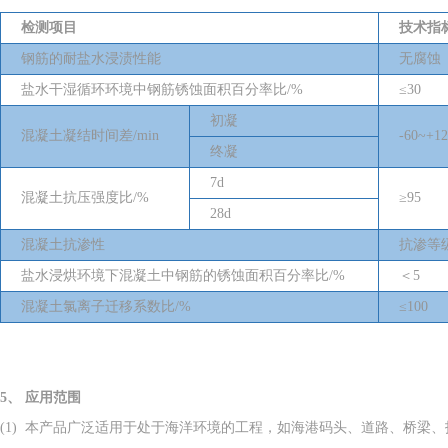
检测项目
技术指
钢筋的耐盐水浸渍性能
无腐蚀
盐水干湿循环环境中钢筋锈蚀面积百分率比
/%
≤
30
初凝
混凝土凝结时间差
/min
-60
~
+12
终凝
7d
混凝土抗压强度比
/%
≥
95
28d
混凝土抗渗性
抗渗等
盐水浸烘环境下混凝土中钢筋的锈蚀面积百分率比
/%
＜
5
混凝土氯离子迁移系数比
/%
≤
100
5、
应用范围
(1) 本产品广泛适用于处于海洋环境的工程，如海港码头、道路、桥梁