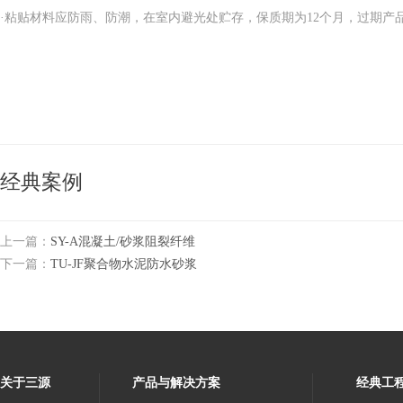
·粘贴材料应防雨、防潮，在室内避光处贮存，保质期为12个月，过期产
经典案例
上一篇：
SY-A混凝土/砂浆阻裂纤维
下一篇：
TU-JF聚合物水泥防水砂浆
关于三源
产品与解决方案
经典工