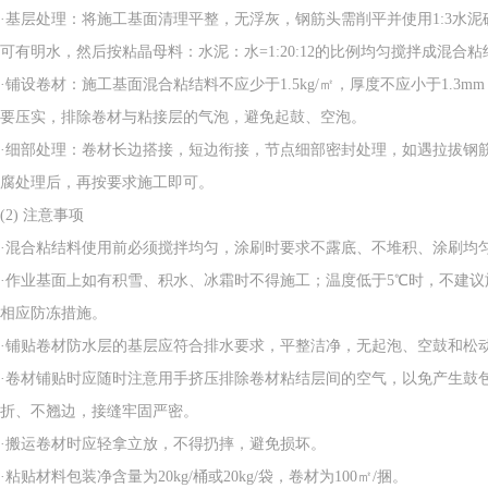
·基层处理：将施工基面清理平整，无浮灰，钢筋头需削平并使用1:3水
可有明水，然后按粘晶母料：水泥：水=1:20:12的比例均匀搅拌成混合
·铺设卷材：施工基面混合粘结料不应少于1.5kg/㎡，厚度不应小于1.3
要压实，排除卷材与粘接层的气泡，避免起鼓、空泡。
·细部处理：卷材长边搭接，短边衔接，节点细部密封处理，如遇拉拔钢
腐处理后，再按要求施工即可。
(2) 注意事项
·混合粘结料使用前必须搅拌均匀，涂刷时要求不露底、不堆积、涂刷均
·作业基面上如有积雪、积水、冰霜时不得施工；温度低于5℃时，不建
相应防冻措施。
·铺贴卷材防水层的基层应符合排水要求，平整洁净，无起泡、空鼓和松
·卷材铺贴时应随时注意用手挤压排除卷材粘结层间的空气，以免产生鼓
折、不翘边，接缝牢固严密。
·搬运卷材时应轻拿立放，不得扔摔，避免损坏。
·粘贴材料包装净含量为20kg/桶或20kg/袋，卷材为100㎡/捆。