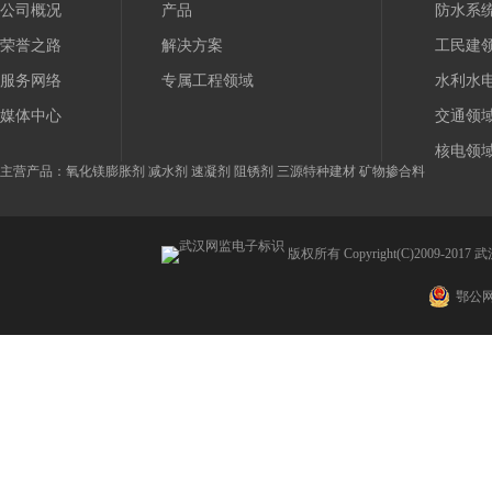
公司概况
产品
防水系
荣誉之路
解决方案
工民建
服务网络
专属工程领域
水利水
媒体中心
交通领
核电领
主营产品：氧化镁膨胀剂 减水剂 速凝剂 阻锈剂 三源特种建材 矿物掺合料
版权所有 Copyright(C)2009
鄂公网安