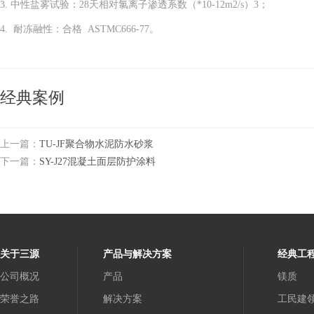
3. 中性盐雾试验：
28
天相对氯离子渗透系数（
*10-12m2/s
）
3
；
4. 耐冻融性：合格
ASTMC666-77
。
经典案例
上一篇：
TU-JF聚合物水泥防水砂浆
下一篇：
SY-J27混凝土面层防护涂料
关于三源
产品与解决方案
经典工
公司概况
产品
镁质
荣誉之路
解决方案
工民建