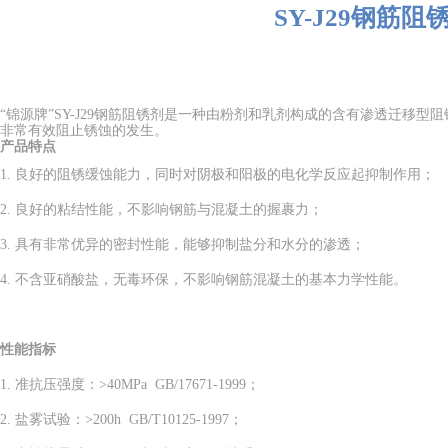
SY-J29钢筋阻
“锦源牌
”SY-J29
钢筋阻锈剂是一种由粉剂和乳剂构成的含有渗透迁移型阻
非常有效阻止锈蚀的发生。
产品特点
1. 良好的阻锈缓蚀能力，同时对阴极和阳极的电化学反应起抑制作用；
2. 良好的粘结性能，不影响钢筋与混凝土的握裹力；
3. 具有非常优异的密封性能，能够抑制盐分和水分的渗透；
4. 不含亚硝酸盐，无毒环保，不影响钢筋混凝土的基本力学性能。
性能指标
1. 准抗压强度：
>40MPa GB/17671-1999
；
2. 盐雾试验：
>200h GB/T10125-1997
；