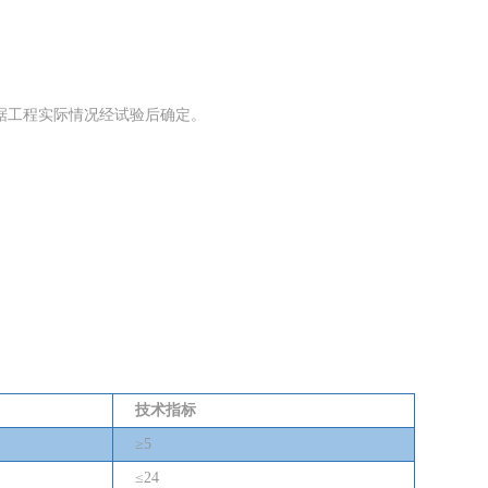
据工程实际情况经试验后确定。
技术指标
≥
5
≤
24