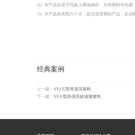
(4) 本产品应置于托板上离地储存，并用塑料布包
(5) 本产品保质期六个月，超过保质期的产品，必
经典案例
上一篇：
SY-CG型管道压浆料
下一篇：
SY-U型高强无收缩灌浆料