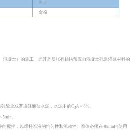
0
~
3
合格
、混凝土）的施工，尤其是后张有粘结预应力混凝土孔道灌浆材料的
级的硅酸盐或普通硅酸盐水泥，水泥中的C
A＜8%。
3
5min。
不停的搅拌，以维持浆液的均匀性和流动性。浆体必须在
40min
内使用