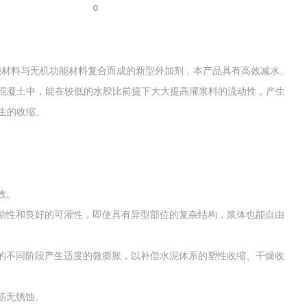
0
子功能材料与无机功能材料复合而成的新型外加剂，本产品具有高效减水、
混凝土中，能在较低的水胶比前提下大大提高灌浆料的流动性，产生
生的收缩。
效。
流动性和良好的可灌性，即使具有异型部位的复杂结构，浆体也能自由
化的不同阶段产生适度的微膨胀，以补偿水泥体系的塑性收缩、干燥收
筋无锈蚀。