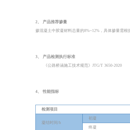
2、
产品推荐掺量
掺混凝土中胶凝材料总量的
8%~12%
，具体掺量需根
3、
产品检测执行标准
《公路桥涵施工技术规范》JTG/T 3650-2020
4、
性能指标
检测项目
初凝
凝结时间
/h
终凝