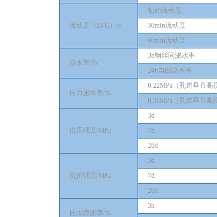
初始流动度
流动度（
25
℃）
/s
30min
流动度
60min
流动度
3h
钢丝间泌水率
泌水率
/%
24h
自由泌水率
0.22MPa
（孔道垂直高
压力泌水率
/%
0.36MPa
（孔道垂直高
3d
抗压强度
/MPa
7d
28d
3d
抗折强度
/MPa
7d
28d
3h
自由膨胀率
/%