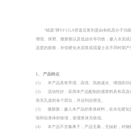
“锦源”牌SY-CGA管道压浆剂是由有机高分
增强、保塑、微膨胀以及低泌水等功效，掺入水泥或
适度的膨胀，补偿硬化水泥浆或混凝土在不同时期产
1、
产品特点
(1) 本产品具有早强、高强、高效减水、增强的功
(2) 流动性好：采用本产品配制的灌浆料具有高
填充孔道的各个部位，并达到自密实。
(3) 微膨胀：掺入本产品的浆体材料，在水化硬
缩和自身体积收缩，使灌浆体无收缩。
(4) 本产品不含氯离子，产品无毒，无辐射，对钢