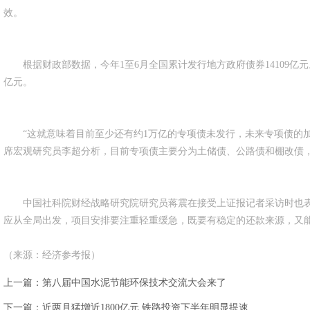
效。
根据财政部数据，今年1至6月全国累计发行地方政府债券14109亿元。其
亿元。
“这就意味着目前至少还有约1万亿的专项债未发行，未来专项债的加
席宏观研究员李超分析，目前专项债主要分为土储债、公路债和棚改债
中国社科院财经战略研究院研究员蒋震在接受上证报记者采访时也表
应从全局出发，项目安排要注重轻重缓急，既要有稳定的还款来源，又能
（来源：经济参考报）
上一篇：
第八届中国水泥节能环保技术交流大会来了
下一篇：
近两月猛增近1800亿元 铁路投资下半年明显提速