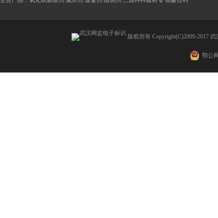
主营产品：氧化镁膨胀剂 减水剂 速凝剂 阻锈剂 三源特种建材 矿物掺合料
版权所有 Copyright(C)2009
鄂公网安