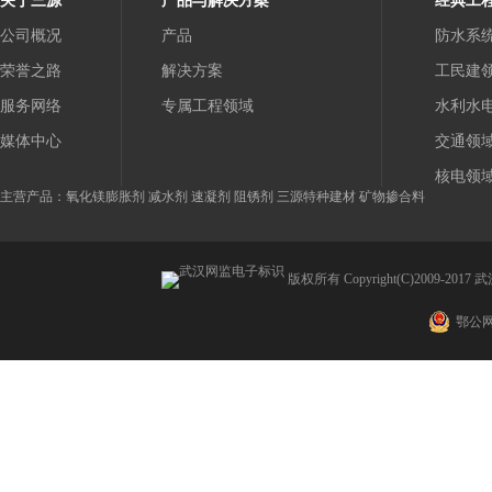
关于三源
产品与解决方案
经典工
公司概况
产品
防水系
荣誉之路
解决方案
工民建
服务网络
专属工程领域
水利水
媒体中心
交通领
核电领
主营产品：氧化镁膨胀剂 减水剂 速凝剂 阻锈剂 三源特种建材 矿物掺合料
版权所有 Copyright(C)2009
鄂公网安