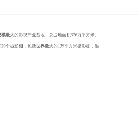
规模最大
的影视产业基地，总占地面积
376
万平方米、
有
20
个摄影棚，包括
世界最大
的
1
万平方米摄影棚，混