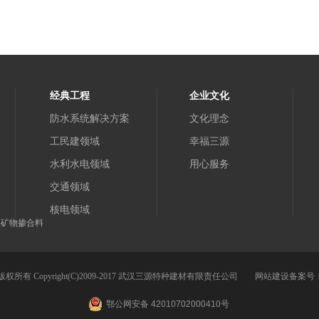
经典工程
企业文化
防水系统解决方案
文化理念
工民建领域
幸福三源
水利水电领域
用心服务
交通领域
核电领域
 矿物掺合料
版权所有 Copyright(C)2009-2017 武汉三源特种建材有限责任公司
网站建设
备案号
鄂公网安备 42010702000410号