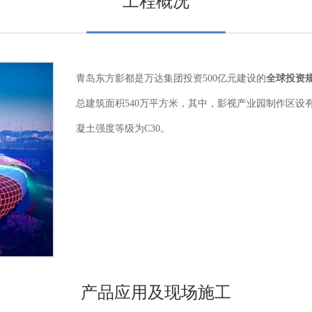
工程概况
青岛东方影都是万达集团投资
500
亿元建设的
全球投资
总建筑面积
540
万平方米，其中，影视产业园制作区设
凝土强度等级为
C30
。
产品应用及现场施工