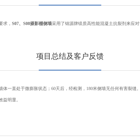
要求，
S07
、S08
摄影棚侧墙
采用了锦源牌镁质高性能混凝土抗裂剂来应对
项目总结及客户反馈
墙体一直处于微膨胀状态；
60
天后，经检测，
180
米侧墙无任何有害裂缝
效益明显。